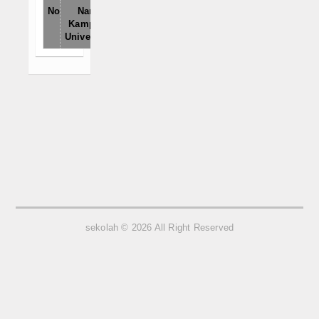
No
Nama
Website
Jumlah
Video
Kampus /
Universitas
Karya Ilmiah
GURU
Siswa
Data Alumni
Alumni 2012-Sekarang
SarPras
sekolah © 2026 All Right Reserved
ERAPORT
Eraport
Miso Medis