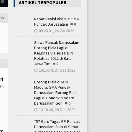
Merancang Pendidikan Tinggi
ARTIKEL TERPOPULER
an
Rapat Revisi Visi Misi SMA
Puncak Darussalam
0
09:23:01, 24 Okt 2022
🕔
Siswa Puncak Darussalam
Borong Piala Lagi di
Kejurnas VI Perisai Diri
Kelatnas 2022 di Batu
Jawa Tim
0
10:14:43, 24 Des 2022
🕔
ri
Borong Piala di IAIN
.Pd
Madura, SMA Puncak
Darussalam Borong Piala
Lagi di Pondok Modern
Darussalam Gon
0
13:10:40, 28 Des 2022
🕔
*57 Guru Tugas PP. Puncak
Darussalam Siap di Sebar
am
di Indonesia dan Malaysia*