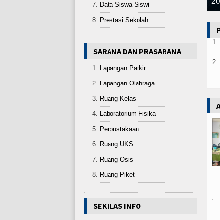
 dan KKA di SMA Puncak Darus
arussalam
akan Upacara Bendera HSN 20
\\\\"TAKI\\\\\\\\\\\\\\\" Siap Berk
A di UIN SUNAN KALIJAGA YOGYAKARTA
20
Data Siswa-Siswi
Prestasi Sekolah
1.
SARANA DAN PRASARANA
2.
Lapangan Parkir
Lapangan Olahraga
Ruang Kelas
Laboratorium Fisika
Perpustakaan
Ruang UKS
Ruang Osis
Ruang Piket
SEKILAS INFO