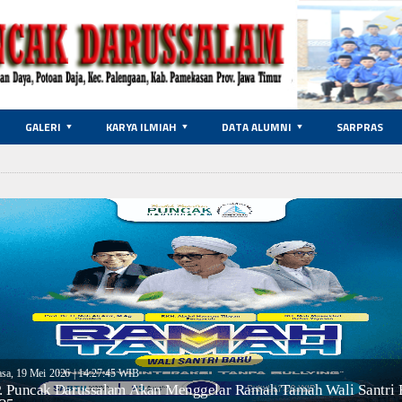
GALERI
KARYA ILMIAH
DATA ALUMNI
SARPRAS
on text
asa, 19 Mei 2026 | 14:27:45 WIB
. Puncak Darussalam Akan Menggelar Ramah Tamah Wali Santri 