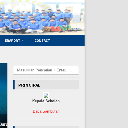
ERAPORT
CONTACT
Caption text
PRINCIPAL
Kepala Sekolah
Baca Sambutan
Selasa, 19 Mei 2026 | 14:27:49 WIB
Baru
Sastra Lingua Beri Motivasi Siswa SMA Puncak Darussalam