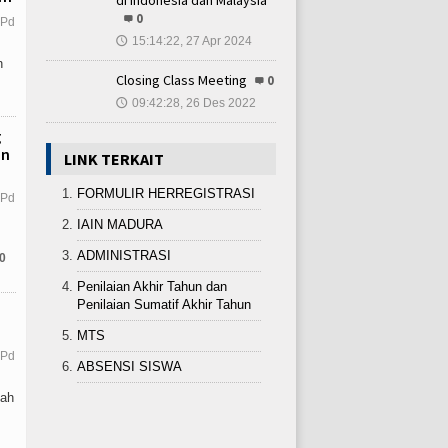
0
.Pd
15:14:22, 27 Apr 2024
🕔
n
Closing Class Meeting
0
09:42:28, 26 Des 2022
🕔
g
an
LINK TERKAIT
FORMULIR HERREGISTRASI
.Pd
IAIN MADURA
ADMINISTRASI
0
Penilaian Akhir Tahun dan
Penilaian Sumatif Akhir Tahun
MTS
.Pd
ABSENSI SISWA
mah