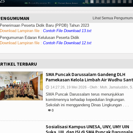
25
PENGUMUMAN
Lihat Semua Pengumum
 Penerimaan Peserta Didik Baru (PPDB) Tahun 2023
Download Lampiran file :
Contoh File Download 13.txt
 Pengumuman Edaran Kelulusan Peserta Didik
Download Lampiran file :
Contoh File Download 12.txt
ARTIKEL TERBARU
SMA Puncak Darussalam Gandeng DLH
Pamekasan Kelola Limbah Air Wudhu Sant
14:27:26, 19 Mei 2026 - Oleh : Moh. Jamaluddin, S
🕔
SMA Puncak Darussalam terus menunjukkan
komitmennya terhadap kepedulian lingkungan.
Sekolah ini menggandeng Dinas Lingkungan . . .
0
Sosialisasi Kampus UNESA, UNY, UMY UIN
Suka, UII, dan ISI di SMA Puncak Darussal