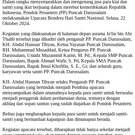
Dalam rangka menyemarakkan dan mengenang jasa para kiai dan
santri yang ikut berjuang dalam merebut kemerdekakan Republik
Indonesia, Pondok Pesantren (PP) Puncak Darussalam
melaksanakan Upacara Bendera Hari Santri Nasional. Selasa, 22
Oktober 2024.
Kegiatan yang dilaksanakan di halaman depan asrama Ja'far bin Abi
Thalib tersebut juga dihadiri oleh pengasuh PP. Puncak Darussalam,
KH. Abdul Hannan Tibyan, Ketua Yayasan Puncak Darussalam,
RH. Muhammad Musaddad, Ketua Pengurus PP. Puncak
Darussalam, Ustadz Muzammil Karim, M. Pd., Kepala SMP Puncak
Darussalam, Bapak Ahmad Wafir, S. Pd, Kepala SMA Puncak
Darussalam, Bapak Ibnul Khofifin, S. E., Gr. dan seluruh guru,
karyawan serta santri PP. Puncak Darussalam.
KH. Abdul Hannan Tibyan selaku Pengasuh PP. Puncak
Darussalam yang bertindak menjadi Pembina upacara
menyampaikan dalam amanahnya kepada para santri untuk berusaha
menjadi penggerak dalam perdamaian dunia, tentunya dengan
akhlaq dan sopan santun yang sudah diajarkan di Pondok Pesantren.
Beliau juga megharapkan kepada para santri untuk menjadi santri-
santri yang bermanfaat kapanpun dan dimanapun berada.
Kegiatan upacara tersebut, diharapkan tidak hanya sekedar menjadi
acara seremonial saja, akan tetapi dengan uoacara tersebut, para