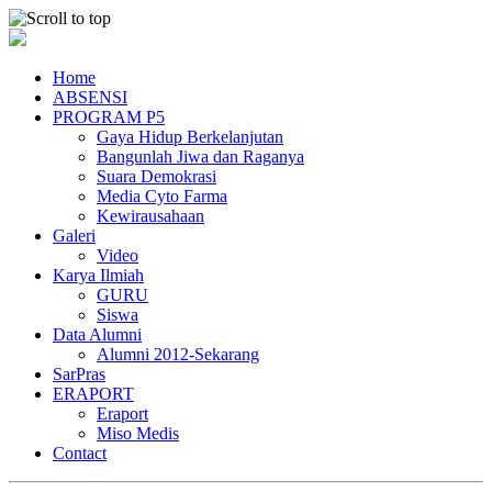
Home
ABSENSI
PROGRAM P5
Gaya Hidup Berkelanjutan
Bangunlah Jiwa dan Raganya
Suara Demokrasi
Media Cyto Farma
Kewirausahaan
Galeri
Video
Karya Ilmiah
GURU
Siswa
Data Alumni
Alumni 2012-Sekarang
SarPras
ERAPORT
Eraport
Miso Medis
Contact