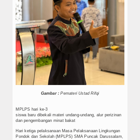
Video
Karya Ilmiah
GURU
Siswa
Data Alumni
Alumni 2012-Sekarang
SarPras
Gambar :
Pemateri Ustad Rifqi
ERAPORT
MPLPS hari ke-3
Eraport
siswa baru dibekali materi undang-undang, alur perizinan
dan pengembangan minat bakat
Miso Medis
Hari ketiga pelaksanaan Masa Pelaksanaan Lingkungan
Pondok dan Sekolah (MPLPS) SMA Puncak Darussalam,