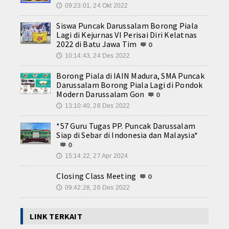
09:23:01, 24 Okt 2022
🕔
Siswa Puncak Darussalam Borong Piala
Lagi di Kejurnas VI Perisai Diri Kelatnas
2022 di Batu Jawa Tim
0
10:14:43, 24 Des 2022
🕔
Borong Piala di IAIN Madura, SMA Puncak
Darussalam Borong Piala Lagi di Pondok
Modern Darussalam Gon
0
13:10:40, 28 Des 2022
🕔
*57 Guru Tugas PP. Puncak Darussalam
Siap di Sebar di Indonesia dan Malaysia*
0
15:14:22, 27 Apr 2024
🕔
Closing Class Meeting
0
09:42:28, 26 Des 2022
🕔
LINK TERKAIT