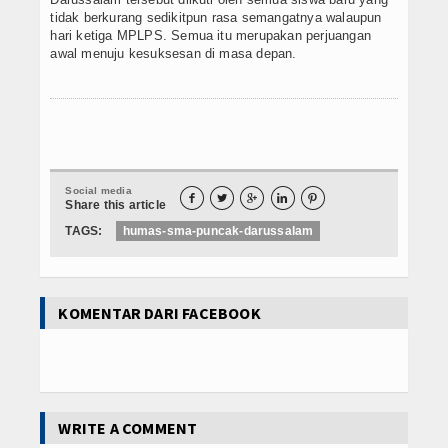
tidak berkurang sedikitpun rasa semangatnya walaupun
hari ketiga MPLPS. Semua itu merupakan perjuangan
awal menuju kesuksesan di masa depan.
Social media





Share this article
TAGS:
humas-sma-puncak-darussalam
KOMENTAR DARI FACEBOOK
WRITE A COMMENT