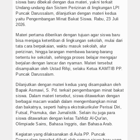
Contact
siswa baru dibekali dengan dua materi, yakni terkait
Undang-undang dan Sistem Perizinan di lingkungan LPI
Puncak Darussalam, dilanjutkan dengan materi kedua
yaitu Pengembangan Minat Bakat Siswa. Rabu, 23 Juli
2026.
Materi pertama diberikan dengan tujuan agar siswa baru
bisa menjaga ketertiban di lingkungan sekolah, mulai dari
tata cara berpakaian, waktu masuk sekolah, alur
perizinan, hingga larangan membawa barang-barang
tertentu ke sekolah, sehingga proses belajar mengajar
berjalan dengan lancar dan nyaman. Materi tersebut
disampaikan oleh Ustad Rifqi, selaku Ketua KAMTIB PP.
Puncak Darussalam.
Dilanjutkan dengan materi kedua yang disampaikan oleh
Bapak Asmawi, S. Pd. terkait pengembangan minat bakat
siswa. Dalam materi tersebut, siswa ditawarkan dengan
berbagai macam wadah dalam mengembangkan minat
dan bakatnya, seperti halnya ekstrakurikuler Perisai Diri,
Futsal, Pramuka, dan Jurnalistik. Selain itu juga para
siswa ditawarkan dengan kelas Tahfidz Al-Qur'an,
Olimpiade Sains, Bahasa Inggris, dan Bahasa Arab.
Kegiatan yang dilaksanakan di Aula PP. Puncak
Darussalam tersebut diikuti oleh semua siswa baru yang