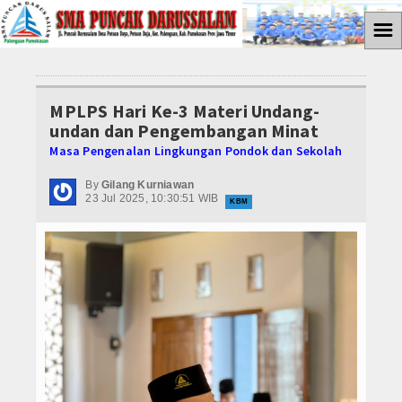
☰
Home
MPLPS Hari Ke-3 Materi Undang-
ABSENSI
undan dan Pengembangan Minat
Masa Pengenalan Lingkungan Pondok dan Sekolah
PROGRAM P5
By
Gilang Kurniawan
Gaya Hidup Berkelanjutan
23 Jul 2025, 10:30:51 WIB
KBM
Bangunlah Jiwa dan Raganya
Suara Demokrasi
Media Cyto Farma
Kewirausahaan
Galeri