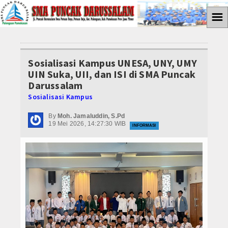
☰
Home
Sosialisasi Kampus UNESA, UNY, UMY
ABSENSI
UIN Suka, UII, dan ISI di SMA Puncak
Darussalam
PROGRAM P5
Sosialisasi Kampus
Gaya Hidup Berkelanjutan
By
Moh. Jamaluddin, S.Pd
19 Mei 2026, 14:27:30 WIB
INFORMASI
Bangunlah Jiwa dan Raganya
Suara Demokrasi
Media Cyto Farma
Kewirausahaan
Galeri