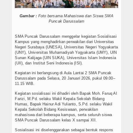
Video
Gambar :
Foto bersama Mahasiswa dan Siswa SMA
Karya Ilmiah
Puncak Darussalam
GURU
SMA Puncak Darussalam menggelar kegiatan Sosialisasi
Kampus yang menghadirkan perwakilan dari Universitas
Siswa
Negeri Surabaya (UNESA), Universitas Negeri Yogyakarta
(UNY), Universitas Muhamadiyah Yogyakarta (UMY), UIN
Data Alumni
Sunan Kalijaga (UIN SUKA), Universitas Islam Indonesia
(UII), dan Institut Seni Indonesia (ISI).
Alumni 2012-Sekarang
Kegiatan ini berlangsung di Aula Lantai 2 SMA Puncak
Darussalam pada Selasa, 20 Januari 2026, pukul 09.00–
SarPras
11.15 WIB.
Kegiatan sosialisasi ini dihadiri oleh Bapak Moh. Faruq Al
ERAPORT
Farizi, M.Pd. selaku Wakil Kepala Sekolah Bidang
Humas, Bapak Hainur Adi Yulianto, S.Pd. selaku Wakil
Eraport
Kepala Sekolah Bidang Kesiswaan, perwakilan
mahasiswa dari beberapa kampus, serta seluruh siswa
SMA Puncak Darussalam kelas X sampai XII.
Miso Medis
Sosialisasi ini diselenggarakan sebagai bentuk respons