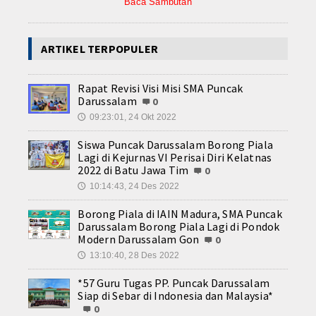
Baca Sambutan
ARTIKEL TERPOPULER
Rapat Revisi Visi Misi SMA Puncak
Darussalam
0
09:23:01, 24 Okt 2022
🕔
Siswa Puncak Darussalam Borong Piala
Lagi di Kejurnas VI Perisai Diri Kelatnas
2022 di Batu Jawa Tim
0
10:14:43, 24 Des 2022
🕔
Borong Piala di IAIN Madura, SMA Puncak
Darussalam Borong Piala Lagi di Pondok
Modern Darussalam Gon
0
13:10:40, 28 Des 2022
🕔
*57 Guru Tugas PP. Puncak Darussalam
Siap di Sebar di Indonesia dan Malaysia*
0