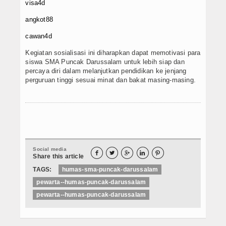
visa4d
angkot88
cawan4d
Kegiatan sosialisasi ini diharapkan dapat memotivasi para
siswa SMA Puncak Darussalam untuk lebih siap dan
percaya diri dalam melanjutkan pendidikan ke jenjang
perguruan tinggi sesuai minat dan bakat masing-masing.
Social media





Share this article
TAGS:
humas-sma-puncak-darussalam
pewarta--humas-puncak-darussalam
pewarta--humas-puncak-darussalam