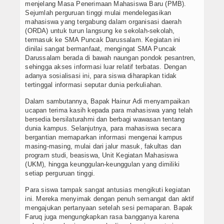
Contact
menjelang Masa Penerimaan Mahasiswa Baru (PMB).
Sejumlah perguruan tinggi mulai mendelegasikan
mahasiswa yang tergabung dalam organisasi daerah
(ORDA) untuk turun langsung ke sekolah-sekolah,
termasuk ke SMA Puncak Darussalam. Kegiatan ini
dinilai sangat bermanfaat, mengingat SMA Puncak
Darussalam berada di bawah naungan pondok pesantren,
sehingga akses informasi luar relatif terbatas. Dengan
adanya sosialisasi ini, para siswa diharapkan tidak
tertinggal informasi seputar dunia perkuliahan.
Dalam sambutannya, Bapak Hainur Adi menyampaikan
ucapan terima kasih kepada para mahasiswa yang telah
bersedia bersilaturahmi dan berbagi wawasan tentang
dunia kampus. Selanjutnya, para mahasiswa secara
bergantian memaparkan informasi mengenai kampus
masing-masing, mulai dari jalur masuk, fakultas dan
program studi, beasiswa, Unit Kegiatan Mahasiswa
(UKM), hingga keunggulan-keunggulan yang dimiliki
setiap perguruan tinggi.
Para siswa tampak sangat antusias mengikuti kegiatan
ini. Mereka menyimak dengan penuh semangat dan aktif
mengajukan pertanyaan setelah sesi pemaparan. Bapak
Faruq juga mengungkapkan rasa bangganya karena