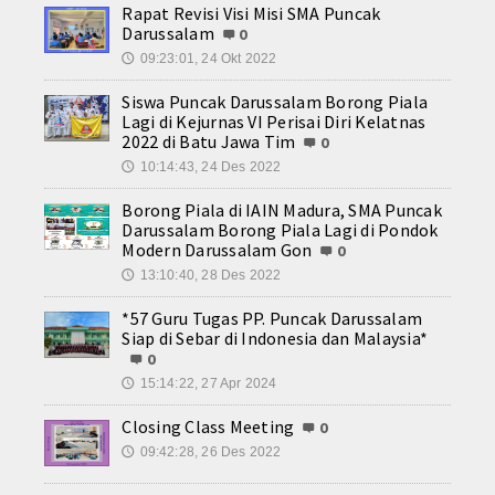
Contact
Rapat Revisi Visi Misi SMA Puncak
Darussalam
0
09:23:01, 24 Okt 2022
🕔
Siswa Puncak Darussalam Borong Piala
Lagi di Kejurnas VI Perisai Diri Kelatnas
2022 di Batu Jawa Tim
0
10:14:43, 24 Des 2022
🕔
Borong Piala di IAIN Madura, SMA Puncak
Darussalam Borong Piala Lagi di Pondok
Modern Darussalam Gon
0
13:10:40, 28 Des 2022
🕔
*57 Guru Tugas PP. Puncak Darussalam
Siap di Sebar di Indonesia dan Malaysia*
0
15:14:22, 27 Apr 2024
🕔
Closing Class Meeting
0
09:42:28, 26 Des 2022
🕔