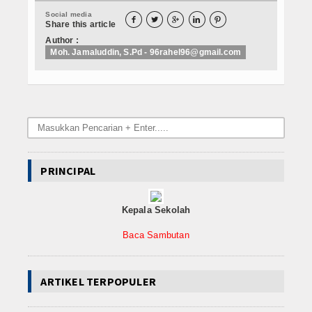
Video
Social media





Share this article
Author :
Karya Ilmiah
Moh. Jamaluddin, S.Pd - 96rahel96@gmail.com
GURU
Siswa
Data Alumni
Alumni 2012-Sekarang
PRINCIPAL
SarPras
Kepala Sekolah
ERAPORT
Baca Sambutan
Eraport
ARTIKEL TERPOPULER
Miso Medis