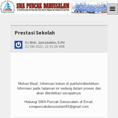
☰
Home
Prestasi Sekolah
ABSENSI
By
Moh. Jamaluddin, S.Pd
PROGRAM P5
21 Okt 2022, 22:41:28 WIB
Gaya Hidup Berkelanjutan
Bangunlah Jiwa dan Raganya
Suara Demokrasi
Mohon Maaf, Informasi belum di publish/diterbitkan.
Informasi pada halaman ini sedang dalam proses dan
Media Cyto Farma
akan diterbitkan secepatnya.
Kewirausahaan
Hubungi SMA Puncak Darussalam di Email.
smapuncakdarussalam93@gmail.com
Galeri