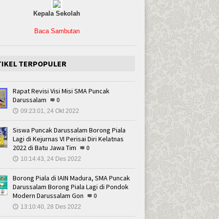
Kepala Sekolah
Baca Sambutan
TIKEL TERPOPULER
Rapat Revisi Visi Misi SMA Puncak
Darussalam
0
09:23:01, 24 Okt 2022
🕔
Siswa Puncak Darussalam Borong Piala
Lagi di Kejurnas VI Perisai Diri Kelatnas
2022 di Batu Jawa Tim
0
10:14:43, 24 Des 2022
🕔
Borong Piala di IAIN Madura, SMA Puncak
Darussalam Borong Piala Lagi di Pondok
Modern Darussalam Gon
0
13:10:40, 28 Des 2022
🕔