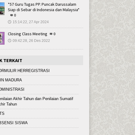
*57 Guru Tugas PP. Puncak Darussalam
Siap di Sebar di Indonesia dan Malaysia*
0
15:14:22, 27 Apr 2024
🕔
Closing Class Meeting
0
09:42:28, 26 Des 2022
🕔
K TERKAIT
ORMULIR HERREGISTRASI
AIN MADURA
DMINISTRASI
nilaian Akhir Tahun dan Penilaian Sumatif
hir Tahun
TS
BSENSI SISWA