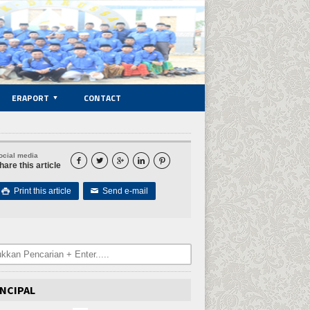
ERAPORT
CONTACT
ocial media





hare this article
Print this article
Send e-mail

✉
NCIPAL