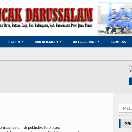
GALERI
KARYA ILMIAH
DATA ALUMNI
SARPRAS
S
S
PRI
rmasi belum di publish/diterbitkan.