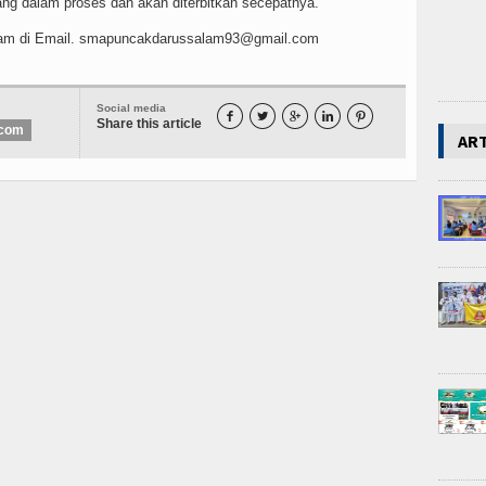
ang dalam proses dan akan diterbitkan secepatnya.
am di Email. smapuncakdarussalam93@gmail.com
Social media





Share this article
.com
AR