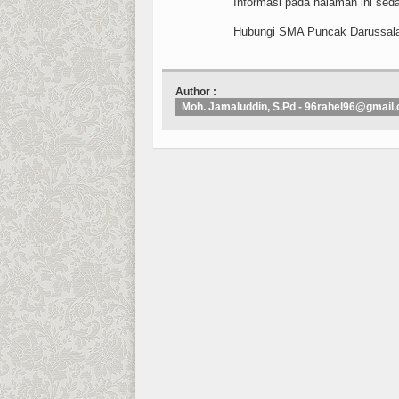
Informasi pada halaman ini sed
Hubungi SMA Puncak Darussal
Author :
Moh. Jamaluddin, S.Pd - 96rahel96@gmail