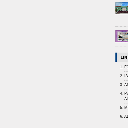
LIN
F
I
A
Pe
Ak
M
A