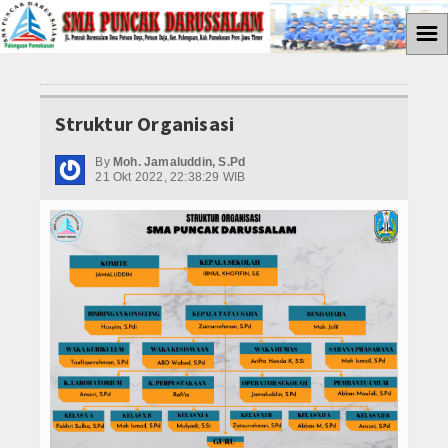
☰
Home
Struktur Organisasi
ABSENSI
By
Moh. Jamaluddin, S.Pd
PROGRAM P5
21 Okt 2022, 22:38:29 WIB
Gaya Hidup Berkelanjutan
Bangunlah Jiwa dan Raganya
Suara Demokrasi
Media Cyto Farma
Kewirausahaan
Galeri