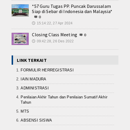
*57 Guru Tugas PP. Puncak Darussalam
Siap di Sebar di Indonesia dan Malaysia*
0
15:14:22, 27 Apr 2024
🕔
Closing Class Meeting
0
09:42:28, 26 Des 2022
🕔
LINK TERKAIT
FORMULIR HERREGISTRASI
IAIN MADURA
ADMINISTRASI
Penilaian Akhir Tahun dan Penilaian Sumatif Akhir
Tahun
MTS
ABSENSI SISWA