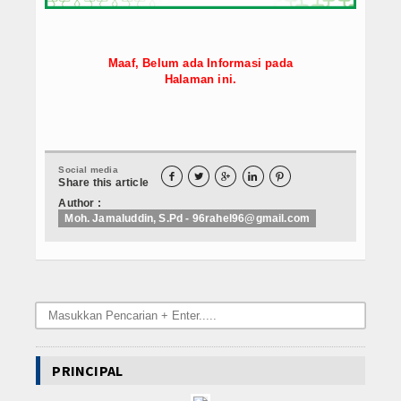
Video
Karya Ilmiah
Maaf, Belum ada Informasi pada
Halaman ini.
GURU
Siswa
Social media
Data Alumni





Share this article
Author :
Alumni 2012-Sekarang
Moh. Jamaluddin, S.Pd - 96rahel96@gmail.com
SarPras
ERAPORT
Eraport
Miso Medis
PRINCIPAL