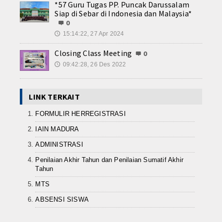
*57 Guru Tugas PP. Puncak Darussalam
Siap di Sebar di Indonesia dan Malaysia*
0
15:14:22, 27 Apr 2024
🕔
Closing Class Meeting
0
09:42:28, 26 Des 2022
🕔
LINK TERKAIT
FORMULIR HERREGISTRASI
IAIN MADURA
ADMINISTRASI
Penilaian Akhir Tahun dan Penilaian Sumatif Akhir
Tahun
MTS
ABSENSI SISWA